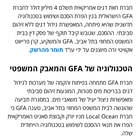
חברת חוות דגים אמריקאית תשלם 4 מיליון דולר לחברת
GFA הישראלית בגין הפרת הסכם ושימוש בטכנולוגיה
חדשנית שהיא פיתחה, המאפשרת גידול דגים ללא זיהום
סביבתי. ההסכם, שגובש קיבל תוקף של פסק דין בבית
המשפט המחוזי בתל אביב. GFA והמשקיע, קרן פרייווט
אקוויטי זרה מיוצגים על ידי עו"ד
תומר מהרשק
.
הטכנולוגיה של GFA והמאבק המשפטי
חברת GFA מתמחה בפיתוח והקמה של מערכות לגידול
דגים בבריכות מים סגורות, המונעות זיהום סביבתי
ומאפשרות ניצול יעיל של משאבי מים. במסגרת תביעה
שהוגשה לבית המשפט המחוזי בתל אביב, טענה GFA כי
חברת Local Ocean מניו יורק וקבוצת סאניט האמריקאית
הפרו את תנאי ההסכם לשימוש בטכנולוגיה הייחודית
שלה.