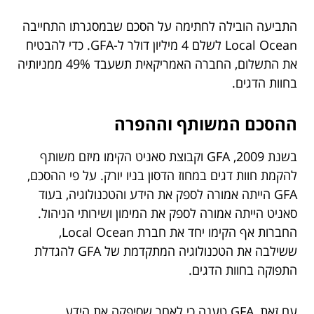
התביעה הובילה לחתימה על הסכם שבמסגרתו התחייבה
Local Ocean לשלם 4 מיליון דולר ל-GFA. כדי להבטיח
את התשלום, החברה האמריקאית תשעבד 49% ממניותיה
בחוות הדגים.
ההסכם המשותף וההפרה
בשנת 2009, GFA וקבוצת סאניט הקימו מיזם משותף
להקמת חוות דגים במחוז הדסון בניו יורק. על פי ההסכם,
GFA הייתה אמורה לספק את הידע והטכנולוגיה, בעוד
סאניט הייתה אמורה לספק את המימון ושירותי הניהול.
החברות אף הקימו יחד את חברת Local Ocean,
ששילבה את הטכנולוגיה המתקדמת של GFA להגדלת
התפוקה בחוות הדגים.
עם זאת, GFA טענה כי לאחר שסיפקה את הידע