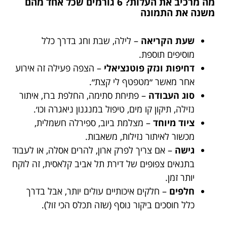
מה מרכיב את העלות? 6 גורמים שכל אחד מהם
משנה את התמונה
שעת הקריאה
– לילה, שבת וחג בדרך כלל
מוסיפים תוספת.
דחיפות ונזק פוטנציאלי
– הצפה פעילה זה אירוע
אחר מאשר ״מטפטף לי קצת״.
סוג העבודה
– פתיחת סתימה, החלפת ברז, איתור
נזילה, תיקון קו מים, טיפול במנגנון ניאגרה וכו׳.
ציוד מיוחד
– מצלמת ביוב, ספירלה חשמלית,
מכשור לאיתור נזילות, משאבות.
גישה
– אם צריך לפרק ארון, להרים אסלה, או לעבוד
בתנאים צפופים של דירת תל אביב קלאסית, זה לוקח
יותר זמן.
חלפים
– חלקים איכותיים עולים יותר, אבל בדרך
כלל חוסכים ביקור נוסף (שזה תכלס הכי זול).